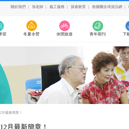
關於我們
|
張老師
|
義工服務
|
探索教育
|
救國團全球資訊網
|
學習
冬夏令營
休閒旅遊
青年期刊
下
-12月最新簡章！
1-12月最新簡章！