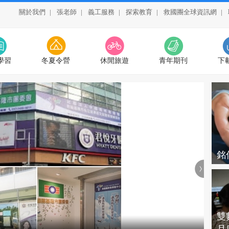
關於我們
|
張老師
|
義工服務
|
探索教育
|
救國團全球資訊網
|
學習
冬夏令營
休閒旅遊
青年期刊
下
銘傳
雙數