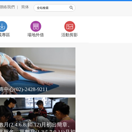
聯絡我們
|
简体
載專區
場地外借
活動剪影
中心(02)-2428-9211
月(2.4.6.8.10.12)月初出簡章、